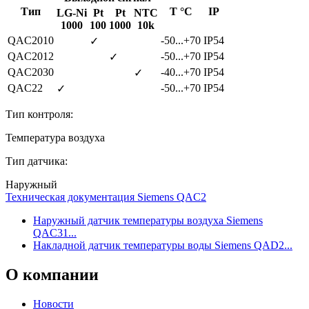
Тип
Т °C
IP
LG-Ni
Pt
Pt
NTC
1000
100
1000
10k
QAC2010
-50...+70
IP54
✓
QAC2012
-50...+70
IP54
✓
QAC2030
-40...+70
IP54
✓
QAC22
-50...+70
IP54
✓
Тип контроля:
Температура воздуха
Тип датчика:
Наружный
Техническая документация Siemens QAC2
Наружный датчик температуры воздуха Siemens
QAC31...
Накладной датчик температуры воды Siemens QAD2...
О
компании
Новости