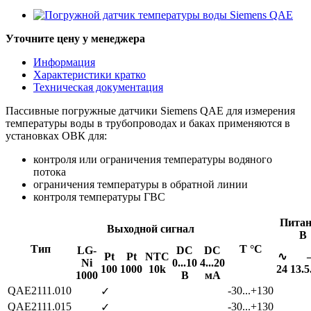
Уточните цену у менеджера
Информация
Характеристики кратко
Техническая документация
Пассивные погружные датчики Siemens QAE для измерения
температуры воды в трубопроводах и баках применяются в
установках ОВК для:
контроля или ограничения температуры водяного
потока
ограничения температуры в обратной линии
контроля температуры ГВС
Питан
Выходной сигнал
В
Тип
Т °C
LG-
DC
DC
Pt
Pt
NTC
∿
Ni
0...10
4...20
100
1000
10k
24
13.5
1000
В
мА
QAE2111.010
-30...+130
✓
QAE2111.015
-30...+130
✓